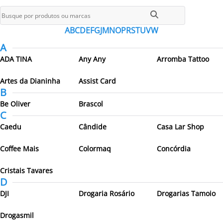
Todos os parceiros
A
B
C
D
E
F
G
J
M
N
O
P
R
S
T
U
V
W
A
ADA TINA
Any Any
Arromba Tattoo
Artes da Dianinha
Assist Card
B
Be Oliver
Brascol
C
Caedu
Cândide
Casa Lar Shop
Coffee Mais
Colormaq
Concórdia
Cristais Tavares
D
DJI
Drogaria Rosário
Drogarias Tamoio
Drogasmil