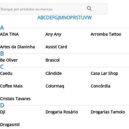
Todos os parceiros
A
B
C
D
E
F
G
J
M
N
O
P
R
S
T
U
V
W
A
ADA TINA
Any Any
Arromba Tattoo
Artes da Dianinha
Assist Card
B
Be Oliver
Brascol
C
Caedu
Cândide
Casa Lar Shop
Coffee Mais
Colormaq
Concórdia
Cristais Tavares
D
DJI
Drogaria Rosário
Drogarias Tamoio
Drogasmil