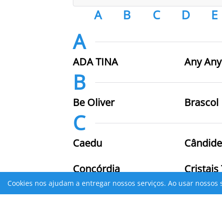
A
B
C
D
E
A
ADA TINA
Any Any
B
Be Oliver
Brascol
C
Caedu
Cândide
Concórdia
Cristais
D
Cookies nos ajudam a entregar nossos serviços. Ao usar nossos 
DJI
Drogari
Atenção
Verifique sua conexão com a Internet ou tente mais tarde.