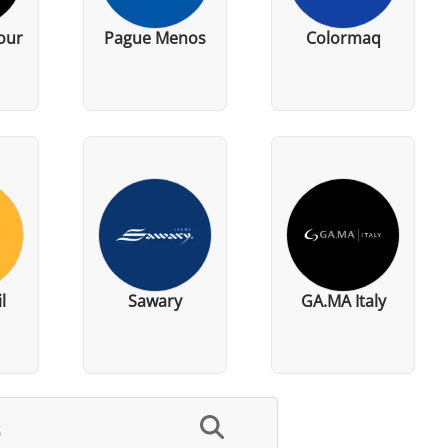
our
Pague Menos
Colormaq
l
Sawary
GA.MA Italy