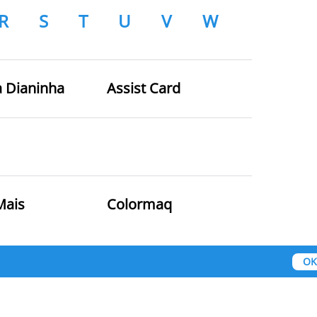
R
S
T
U
V
W
a Dianinha
Assist Card
Mais
Colormaq
OK
mil