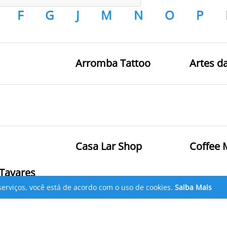
F
G
J
M
N
O
P
Arromba Tattoo
Artes d
Casa Lar Shop
Coffee 
 Tavares
serviços, você está de acordo com o uso de cookies.
Saiba Mais
a Rosário
Drogarias Tamoio
Drogas