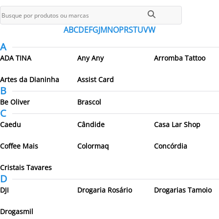
Todos os parceiros
A
B
C
D
E
F
G
J
M
N
O
P
R
S
T
U
V
W
A
ADA TINA
Any Any
Arromba Tattoo
Artes da Dianinha
Assist Card
B
Be Oliver
Brascol
C
Caedu
Cândide
Casa Lar Shop
Coffee Mais
Colormaq
Concórdia
Cristais Tavares
D
DJI
Drogaria Rosário
Drogarias Tamoio
Drogasmil