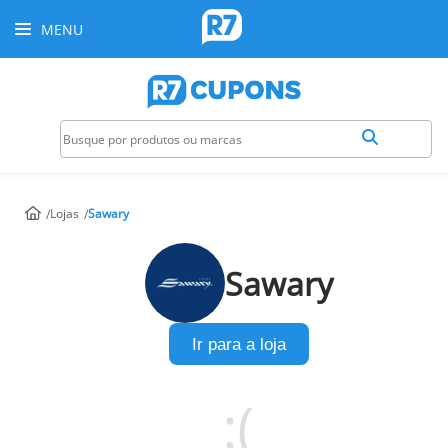
MENU
Lojas
Sawary
Sawary
Ir para a loja