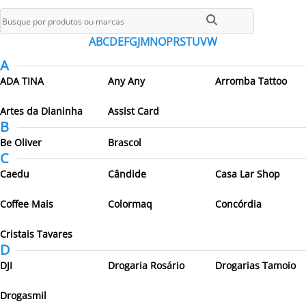
Todos os parceiros
A
B
C
D
E
F
G
J
M
N
O
P
R
S
T
U
V
W
A
ADA TINA
Any Any
Arromba Tattoo
Artes da Dianinha
Assist Card
B
Be Oliver
Brascol
C
Caedu
Cândide
Casa Lar Shop
Coffee Mais
Colormaq
Concórdia
Cristais Tavares
D
DJI
Drogaria Rosário
Drogarias Tamoio
Drogasmil