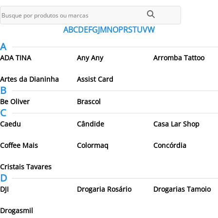
Todos os parceiros
A
B
C
D
E
F
G
J
M
N
O
P
R
S
T
U
V
W
A
ADA TINA
Any Any
Arromba Tattoo
Artes da Dianinha
Assist Card
B
Be Oliver
Brascol
C
Caedu
Cândide
Casa Lar Shop
Coffee Mais
Colormaq
Concórdia
Cristais Tavares
D
DJI
Drogaria Rosário
Drogarias Tamoio
Drogasmil