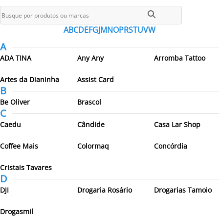
Todos os parceiros
A
B
C
D
E
F
G
J
M
N
O
P
R
S
T
U
V
W
A
ADA TINA
Any Any
Arromba Tattoo
Artes da Dianinha
Assist Card
B
Be Oliver
Brascol
C
Caedu
Cândide
Casa Lar Shop
Coffee Mais
Colormaq
Concórdia
Cristais Tavares
D
DJI
Drogaria Rosário
Drogarias Tamoio
Drogasmil