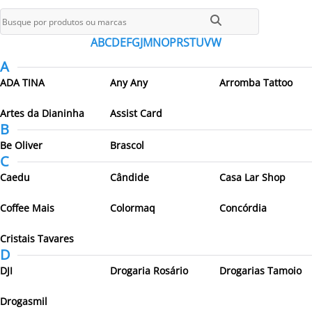
Todos os parceiros
A
B
C
D
E
F
G
J
M
N
O
P
R
S
T
U
V
W
A
ADA TINA
Any Any
Arromba Tattoo
Artes da Dianinha
Assist Card
B
Be Oliver
Brascol
C
Caedu
Cândide
Casa Lar Shop
Coffee Mais
Colormaq
Concórdia
Cristais Tavares
D
DJI
Drogaria Rosário
Drogarias Tamoio
Drogasmil