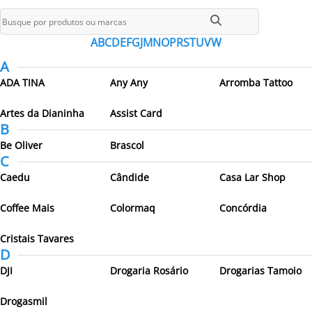
Todos os parceiros
A
B
C
D
E
F
G
J
M
N
O
P
R
S
T
U
V
W
A
ADA TINA
Any Any
Arromba Tattoo
Artes da Dianinha
Assist Card
B
Be Oliver
Brascol
C
Caedu
Cândide
Casa Lar Shop
Coffee Mais
Colormaq
Concórdia
Cristais Tavares
D
DJI
Drogaria Rosário
Drogarias Tamoio
Drogasmil