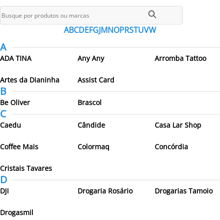
Todos os parceiros
A
B
C
D
E
F
G
J
M
N
O
P
R
S
T
U
V
W
A
ADA TINA
Any Any
Arromba Tattoo
Artes da Dianinha
Assist Card
B
Be Oliver
Brascol
C
Caedu
Cândide
Casa Lar Shop
Coffee Mais
Colormaq
Concórdia
Cristais Tavares
D
DJI
Drogaria Rosário
Drogarias Tamoio
Drogasmil