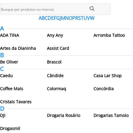
Todos os parceiros
A
B
C
D
E
F
G
J
M
N
O
P
R
S
T
U
V
W
A
ADA TINA
Any Any
Arromba Tattoo
Artes da Dianinha
Assist Card
B
Be Oliver
Brascol
C
Caedu
Cândide
Casa Lar Shop
Coffee Mais
Colormaq
Concórdia
Cristais Tavares
D
DJI
Drogaria Rosário
Drogarias Tamoio
Drogasmil