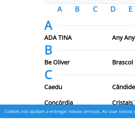
A
B
C
D
E
A
ADA TINA
Any Any
B
Be Oliver
Brascol
C
Caedu
Cândide
Concórdia
Cristais
D
Cookies nos ajudam a entregar nossos serviços. Ao usar nossos 
DJI
Drogari
Atenção
Verifique sua conexão com a Internet ou tente mais tarde.