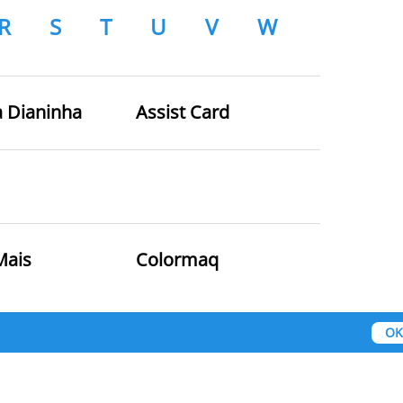
R
S
T
U
V
W
a Dianinha
Assist Card
Mais
Colormaq
OK
mil