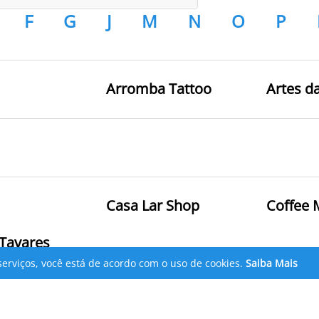
F
G
J
M
N
O
P
Arromba Tattoo
Artes d
Casa Lar Shop
Coffee 
 Tavares
serviços, você está de acordo com o uso de cookies.
Saiba Mais
a Rosário
Drogarias Tamoio
Drogas