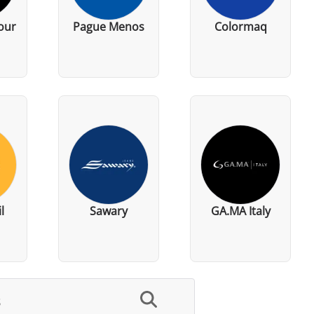
our
Pague Menos
Colormaq
l
Sawary
GA.MA Italy