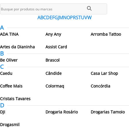
Todos os parceiros
A
B
C
D
E
F
G
J
M
N
O
P
R
S
T
U
V
W
A
ADA TINA
Any Any
Arromba Tattoo
Artes da Dianinha
Assist Card
B
Be Oliver
Brascol
C
Caedu
Cândide
Casa Lar Shop
Coffee Mais
Colormaq
Concórdia
Cristais Tavares
D
DJI
Drogaria Rosário
Drogarias Tamoio
Drogasmil