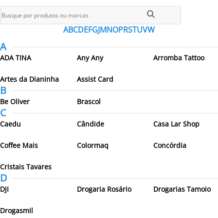
Todos os parceiros
A
B
C
D
E
F
G
J
M
N
O
P
R
S
T
U
V
W
A
ADA TINA
Any Any
Arromba Tattoo
Artes da Dianinha
Assist Card
B
Be Oliver
Brascol
C
Caedu
Cândide
Casa Lar Shop
Coffee Mais
Colormaq
Concórdia
Cristais Tavares
D
DJI
Drogaria Rosário
Drogarias Tamoio
Drogasmil