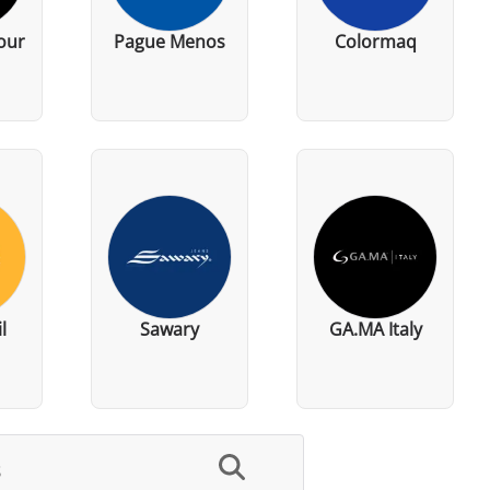
our
Pague Menos
Colormaq
l
Sawary
GA.MA Italy