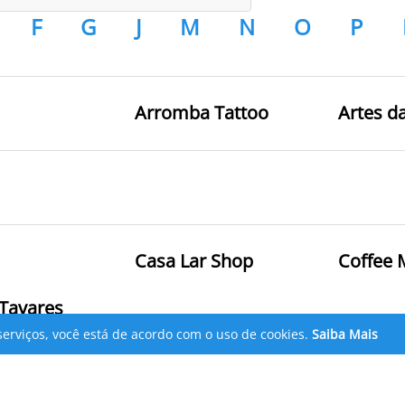
F
G
J
M
N
O
P
Arromba Tattoo
Artes d
Casa Lar Shop
Coffee 
 Tavares
serviços, você está de acordo com o uso de cookies.
Saiba Mais
a Rosário
Drogarias Tamoio
Drogas