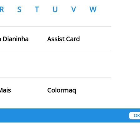
R
S
T
U
V
W
a Dianinha
Assist Card
Mais
Colormaq
OK
mil