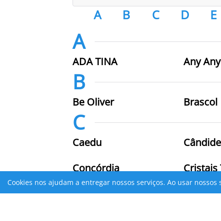
A
B
C
D
E
A
ADA TINA
Any Any
B
Be Oliver
Brascol
C
Caedu
Cândide
Concórdia
Cristais
D
Cookies nos ajudam a entregar nossos serviços. Ao usar nossos 
DJI
Drogari
Atenção
Verifique sua conexão com a Internet ou tente mais tarde.