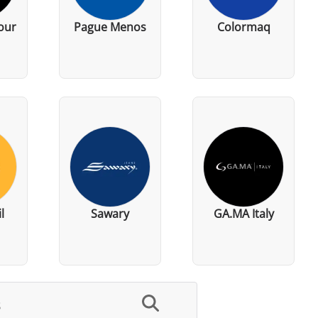
our
Pague Menos
Colormaq
l
Sawary
GA.MA Italy