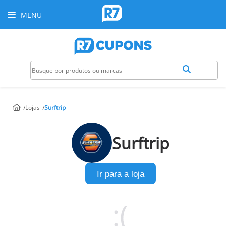
MENU
Lojas
Surftrip
Surftrip
Ir para a loja