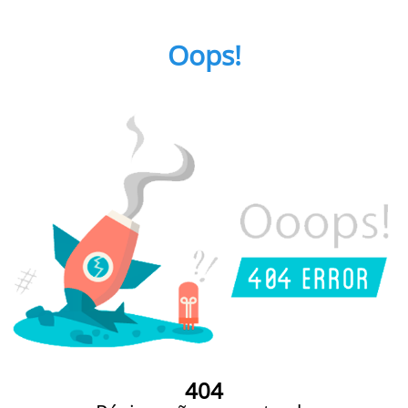
Oops!
404