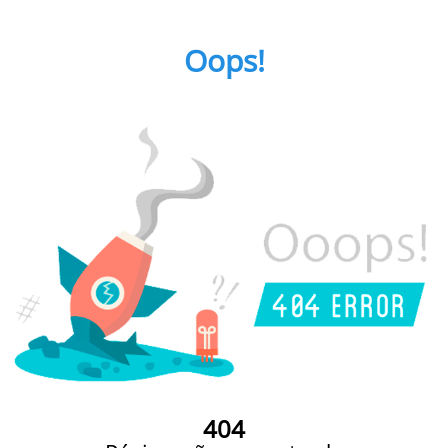
Oops!
404