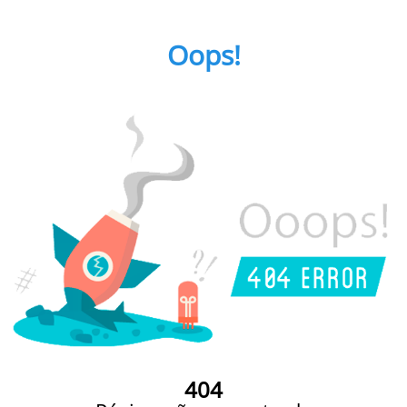
Oops!
404